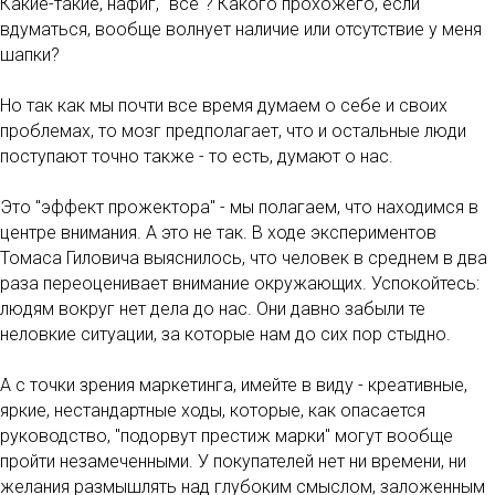
Какие-такие, нафиг, "все"? Какого прохожего, если
вдуматься, вообще волнует наличие или отсутствие у меня
шапки?
Но так как мы почти все время думаем о себе и своих
проблемах, то мозг предполагает, что и остальные люди
поступают точно также - то есть, думают о нас.
Это "эффект прожектора" - мы полагаем, что находимся в
центре внимания. А это не так. В ходе экспериментов
Томаса Гиловича выяснилось, что человек в среднем в два
раза переоценивает внимание окружающих. Успокойтесь:
людям вокруг нет дела до нас. Они давно забыли те
неловкие ситуации, за которые нам до сих пор стыдно.
А с точки зрения маркетинга, имейте в виду - креативные,
яркие, нестандартные ходы, которые, как опасается
руководство, "подорвут престиж марки" могут вообще
пройти незамеченными. У покупателей нет ни времени, ни
желания размышлять над глубоким смыслом, заложенным